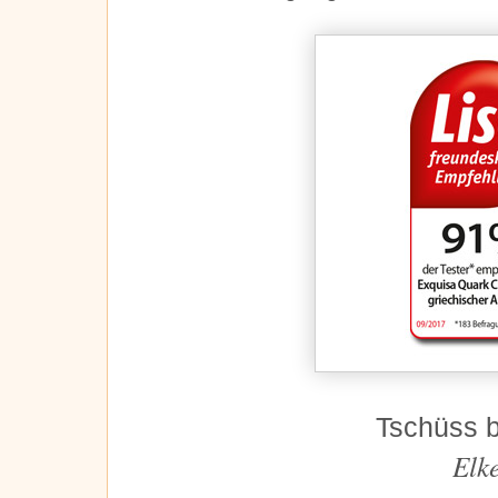
Tschüss b
Elk