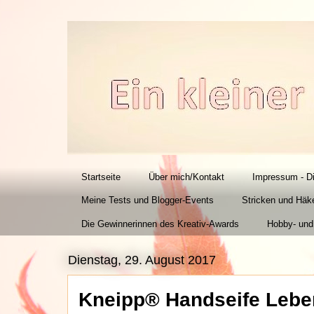
Startseite
Über mich/Kontakt
Impressum - D
Meine Tests und Blogger-Events
Stricken und Häk
Die Gewinnerinnen des Kreativ-Awards
Hobby- und
Dienstag, 29. August 2017
Kneipp® Handseife Leben