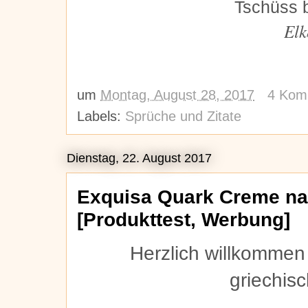
Tschüss b
Elk
um
Montag, August 28, 2017
4 Kom
Labels:
Sprüche und Zitate
Dienstag, 22. August 2017
Exquisa Quark Creme nac
[Produkttest, Werbung]
Herzlich willkomme
griechisc